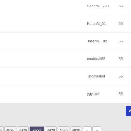
SandraJ_790
55
KarenM_51
55
JosephT_82
55
meddeal88
55
Thomashof
55
ygylikuf
55
4
4925
4926
4928
4929
4930