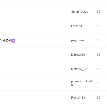
Smart_Guide
55
Fresh739
55
하세요~!
pxgggvzn
55
DBrown86
55
Matthew_27
55
pharma_online8
55
6
Robert_33
55