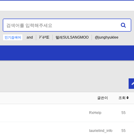
and
ì²´ë²Œ
텔레SULSANGMOO
@junghyuklee
인기검색어
.2F.2F.2F.2F.2F.2F.2F.2F.2Fetc2Fpasswd
.2F.2F.2F.2F.2F.2F.2F.2F.2Fetc2Fpasswd123
텔레
The task, 
N
글쓴이
조회
RxHelp
55
laurielind_info
55