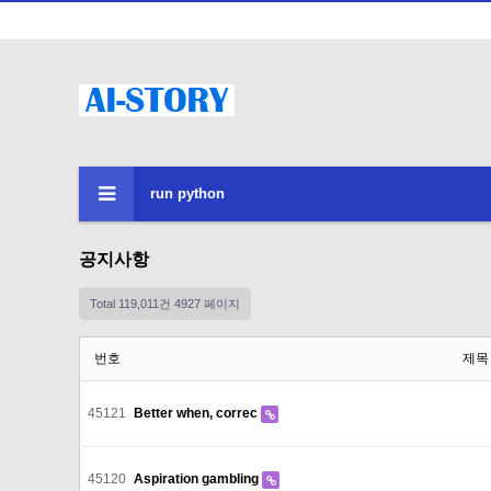
run python
공지사항
Total 119,011건
4927 페이지
번호
제목
45121
Better when, correc
45120
Aspiration gambling