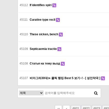
45112
If identifies spiri
45111
Curative type recli
45110
These sicken, bench
45109
Septicaemia tractio
45108
Статья на тему вызд
45107
비아그라30대≫ 클릭 랭킹 Best 5 보기~! - [ 성인약국 ]
다음
맨끝
4921
4922
4923
492