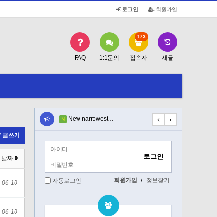
로그인
회원가입
173
FAQ
1:1문의
접속자
새글
sym…
New narrowest…
Классный подх…
N
N
글쓰기
날짜
회원가입
/
정보찾기
자동로그인
06-10
06-10